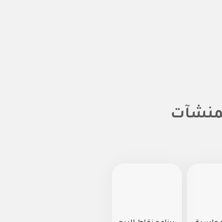
لمنشآت