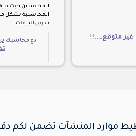
المحاسبين حيث تتولى
المحاسبية بشكل مؤتم
تخزين البيانات.
غير متوقع…
..!!!
دع محاسبك يركّ
تض
طيط موارد المنشآت تضمن لكم دقة 