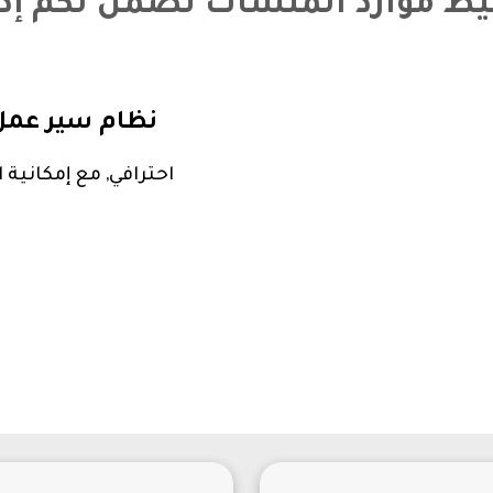
طيط موارد المنشآت تضمن لكم
إد
نظام سير عمل rkflow
احترافي, مع إمكانية