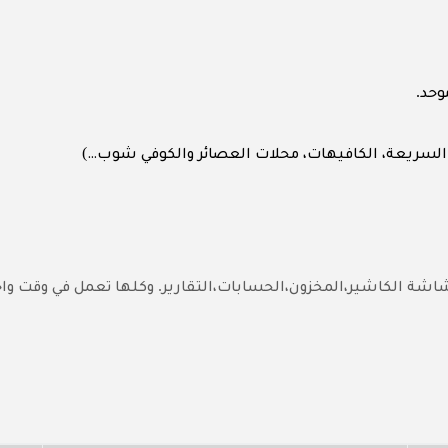
.
وحد
)
السريعة
،
الكافيهات
،
محلات العصائر والكوفي شوب…
.
اشة الكاشير،المخزون،الحسابات،التقارير
وكلها تعمل في وقت واح