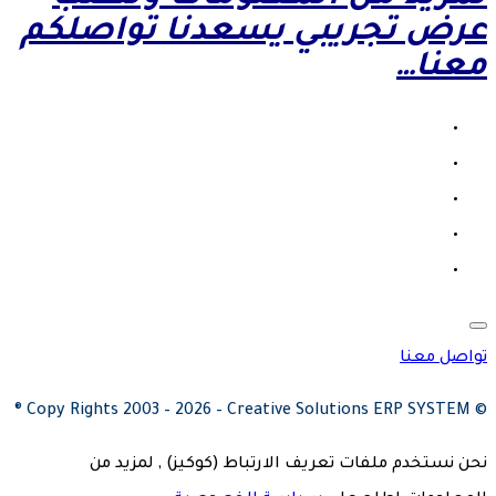
عرض تجريبي يسعدنا تواصلكم
معنا…
fab
fab
fa-
facebook
fab
fa-
fab
fa-
x-
instagram
twitter
fab
fa-
youtube
fa-
whatsapp
تواصل معنا
© Copy Rights 2003 – 2026 – Creative Solutions ERP SYSTEM ®
نحن نستخدم ملفات تعريف الارتباط (كوكيز) , لمزيد من