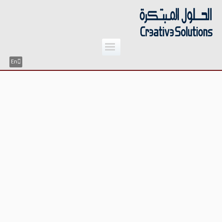
;
Skip
to
content
En