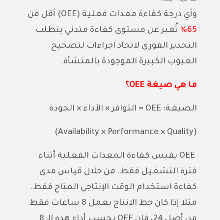
وأي درجة كفاءة معدات
فعلية (OEE)
أقل من
65%
تُعبر عن مستوى كفاءة متدني يتطلب
التحذير الفوري لاتخاذ اجراءات لتصحيح
العيوب الكبيرة الموجودة بالمنشأة
.
ما هي صيغة
OEE
؟
الصيغة
:
OEE =
التوافر
×
الأداء
×
الجودة
(Availability × Performance × Quality)
OEE
يقيس كفاءة المعدات الفعلية أثناء
فترة التشغيل فقط
. من خلال
قياس مدى
كفاءة استخدام الوقت الإنتاجي المتاح فقط
.
مثلا
إذا كان خط الانتاج يعمل
8
ساعات فقط
من أصل
24
، فإن
OEE
يحسب أداء هذه الـ
8