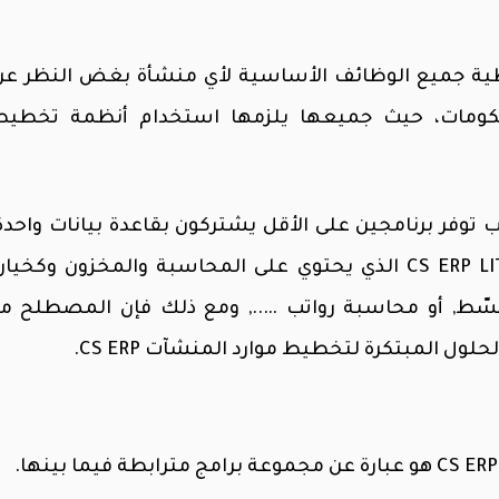
ية جميع الوظائف الأساسية لأي منشأة بغض النظر عن
حكومات، حيث جميعها يلزمها استخدام أنظمة تخطيط
 توفر برنامجين على الأقل يشتركون بقاعدة بيانات واحدة،
برنامج الحلول للمحاسبة والمخزون لايت CS ERP LITE الذي يحتوي على المحاسبة والمخزون
 مبسّط, أو محاسبة رواتب ….., ومع ذلك فإن المصطل
ول المبتكرة لتخطيط موارد المنشآت CS ERP.