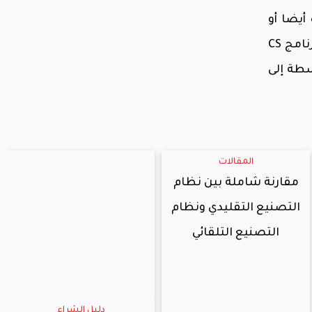
أيضا أو
منشأة في طور النمو وتطمح بتنظيم عملك المالي والإداري بأسلوب احترافي فيجب عليك التفكير باستخدام برنامج CS
 إلى المتوسطة إلى
المقالات
مقارنة شاملة بين نظام
التصنيع التقليدي ونظام
التصنيع التلقائي
دليل الشراء