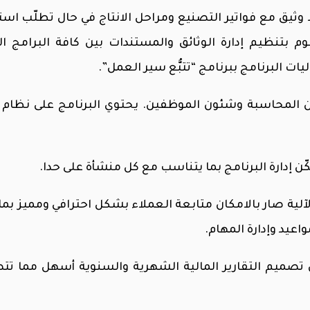
 وثيق مع فواتير التصنيع ومراحل الانتاج في حال تطلّب است
م بتنظيم إدارة الوثائق والمستندات بين كافة البرامج ال
ت البرنامج ببرنامج “تتبُّع سير العمل”.
ين المحاسبة وشئون الموظفين. يحتوي البرنامج على نظا
ّن إدارة البرنامج بما يتناسب مع كل منشأة على حدا.
ا من خلال دعم البرنامج لتقنية رسائل ال SMS الآلية صار بالامكان متابعة العملاء بشكل احترافي ومم
واعيد وإدارة المهام.
ن تصميم التقارير المالية الشهرية والسنوية أسهل مما تت