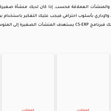
 والمنشآت العملاقة فحسب, إذا كان لديك منشأة صغيرة 
ERP فالهدف واحد لجميع المنشآت ……. النجاح لذلك فبرنامج CS-ERP يستهدف المنشآت الصغيرة
المقالات
المقالات