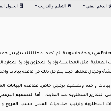
الدعم الفني
التعليم والتدريب
الحلول الم
تخطيط موارد المنشآت Enterprise Resource Planning هي برمجة حاسوبية، تم تصميمها للتنسيق بي
ت العملية، مثل المحاسبة وإدارة المخزون وإدارة الموارد ا
شأة ومجال عملها حيث يتم كل ذلك في قاعدة بيانات واحدة
انات واحدة وتصميم برمجي خاص, فقاعدة البيانات ال
لتقارير المطلوبة عند الحاجة. – أما التصميم البرمجي
ندات المطلوبة وترتيب صلاحيات العمل حسب الفروع وا