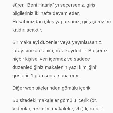
sürer. “Beni Hatırla” yı seçerseniz, giriş
bilgileriniz iki hafta devam eder.
Hesabınızdan çıkış yaparsanız, giriş çerezleri
kaldırılacaktır.
Bir makaleyi düzenler veya yayınlarsanız,
tarayıcınıza ek bir çerez kaydedilir. Bu çerez
hiçbir kişisel veri içermez ve sadece
düzenlediğiniz makalenin yazı kimliğini
gösterir. 1 gün sonra sona erer.
Diğer web sitelerinden gömülü içerik
Bu sitedeki makaleler gömülü içerik (ör.
Videolar, resimler, makaleler, vb.) Içerebilir.