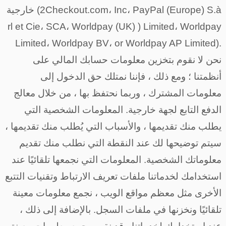
خارجية (2Checkout.com، Inc، PayPal (Europe) S.à
rl et Cie، SCA، Worldpay (UK) ) Limited، Worldpay
Limited، Worldpay BV، or Worldpay AP Limited).
نحن لا نقوم بتخزين معلومات حسابك المالي على
أنظمتنا ؛ ومع ذلك ، فإننا نمتلك حق الدخول إلى
معلومات المشترك ، وربما نحتفظ بها ، من خلال معالج
الدفع التابع لجهة خارجية. المعلومات الشخصية التي
يطلب منك تقديمها ، والأسباب التي يُطلب منك تقديمها ،
سيتم توضيحها لك عند النقطة التي نطلب منك تقديم
معلوماتك الشخصية. المعلومات التي نجمعها تلقائيًا عند
استخدامك لخدماتنا ملفات تعريف الارتباط وتقنيات التتبع
الأخرى مثل معظم مواقع الويب ، نجمع معلومات معينة
تلقائيًا ونخزنها في ملفات السجل. بالإضافة إلى ذلك ،