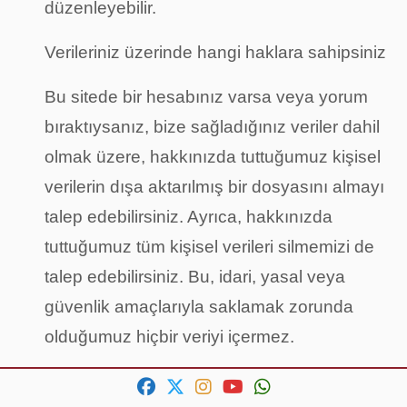
düzenleyebilir.
Verileriniz üzerinde hangi haklara sahipsiniz
Bu sitede bir hesabınız varsa veya yorum
bıraktıysanız, bize sağladığınız veriler dahil
olmak üzere, hakkınızda tuttuğumuz kişisel
verilerin dışa aktarılmış bir dosyasını almayı
talep edebilirsiniz. Ayrıca, hakkınızda
tuttuğumuz tüm kişisel verileri silmemizi de
talep edebilirsiniz. Bu, idari, yasal veya
güvenlik amaçlarıyla saklamak zorunda
olduğumuz hiçbir veriyi içermez.
fab
fab
fab
fab
fab