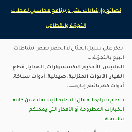
نصائح وإرشادات لشراء برنامج محاسبي لمحلات
التجزئة والقطاعي
نذكر على سبيل المثال لا الحصر بعض نشاطات
البيع بالتجزئة:…
الملابس, الأحذية, الاكسسوارات, الهدايا, قطع
الغيار, الأدوات المنزلية, صيدلية, أدوات سباكة,
أدوات كهربائية, إنارة……..
ننصح بقراءة المقال للنهاية للإستفادة من كافة
الخيارات المطروحة أو الأفكار التي يمكنكم
تطبيقها.