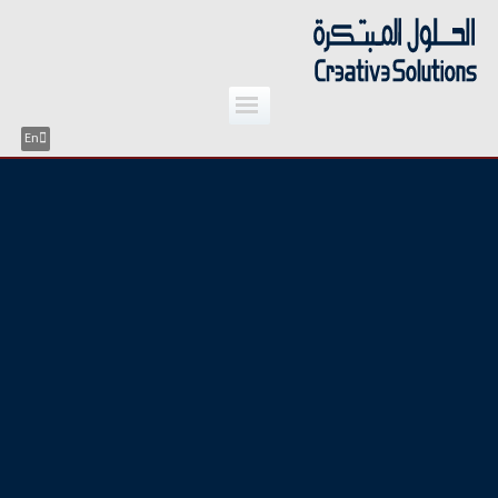
;
Skip
to
content
En