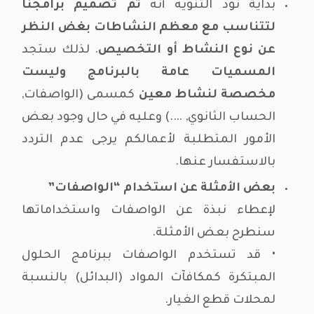
بداية نودُّ التنويه أنه
تم تصميم برامجنا
لتتناسب مع معظم النشاطات بغض النظر
عن نوع النشاط أو التخصيص
. لذلك ستجد
المسميات عامة بالبرنامج وليست
مخصصة لنشاط معين
كمسمى (الواصفات,
الحساب الثانوي, ….) وعليه في حال وجود بعض
الأمور المتطلبة لأعمالكم يرجى عدم التردد
بالاستفسار عنها.
بعض الأمثلة عن استخدام “الواصفات”
لإعطاء نبذة عن الواصفات واستخداماتها
سنطرح بعض الأمثلة.
• قد تستخدم الواصفات ببرنامج الحلول
المبتكرة كمكافآت المواد (البدائل) بالنسبة
لمحلات قطع الغيار.