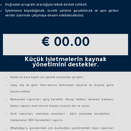
Doğrudan program aracılığıyla teknik destek sohbeti.
İşletmeniz büyüdüğünde, ücretli sürüme geçebilecek ve aynı girilen
veriler üzerinde çalışmaya devam edebileceksiniz.
€ 00.00
Küçük işletmelerin kaynak
yönetimini destekler.
Banka ve kasa kaydı için günlük muhasebe girişleri.
satış, alış ve gelir faturalarını, belirlenen tasarım ve boyuta göre
basma imkanı.
Muhasebe raporları: giriş hareketi, Hesap defteri, deneme bakiyesi,
bütçe raporu, mali durum beyanı, ticaret, kar ve zarar.
Stok raporları: malzeme envanteri – kârlı malzeme hareketleri –
malzemeler KDV Hareketleri raporu.
WhatsApp’a göndermek için barkodları yazdırabilen veya raporları