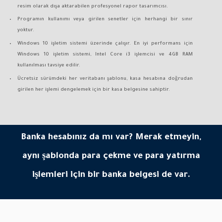
resim olarak dışa aktarabilen profesyonel rapor tasarımcısı.
Programın kullanımı veya girilen senetler için herhangi bir sınır
yoktur.
Windows 10 işletim sistemi üzerinde çalışır. En iyi performans için
Windows 10 işletim sistemi, Intel Core i3 işlemcisi ve 4GB RAM
kullanılması tavsiye edilir.
Ücretsiz sürümdeki her veritabanı şablonu, kasa hesabına doğrudan
girilen her işlemi dengelemek için bir kasa belgesine sahiptir.
Banka hesabınız da mı var? Merak etmeyin,
aynı şablonda para çekme ve para yatırma
işlemleri için bir banka belgesi de var.