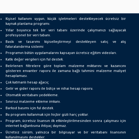
Kişisel kallanım uygun, küçük işletmeleri destekleyecek ücretsiz bir
kaynak planlama programı.
Yıllar boyunca tek bir veri tabanı üzerinde çalışmanızı sağlayacak
profesyonel bir veri tabanı.
Baskı ve tasarımı kişiselleştirmeyi destekleyen satıç ve alış
faturalandırma sistemi
Programın bütün uygulamalarını kapsayan ücretsiz eğitim videoları.
Katkı değer vergileri için ful destek.
Belirlenen filtrelere göre toplam malzeme miktarını ve kazancını
gösteren envanter raporu ile zamana bağlı tahmini malzeme maliyet
hesaplaması.
Çok katmanlı hesap ağacıç
Gelir ve gider raporu ile bütçe ve nihai hesap raporu.
Otomatik veritabanı yedekleme.
Sınırsız malzeme ekleme imkanı.
Barkod basımı için ful destek.
Bu programı kullanmak için hiçbir gizli harç yoktur.
Program, ücretsiz lisansın ilk etkinleştirilmesinden sonra çalışması için
internet bağlantısına ihtiyaç duymaz.
Ücretsiz sürüm, yalnızca bir bilgisayar ve bir veritabanı lisansının
kullanılmasını destekler.