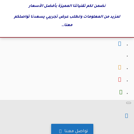
نضمن لكم تقنياتنا المميزة بأفضل الأسعار
لمزيد من المعلومات ولطلب عرض تجريبي يسعدنا تواصلكم
معنا…
fab
fa-
fab
facebook
fa-
fab
x-
fa-
fab
twitter
instagram
fa-
fab
youtube
fa-
whatsapp
تواصل معنا