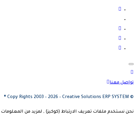
fab
fa-
fab
facebook
fab
fa-
fab
fa-
x-
instagram
twitter
fab
fa-
youtube
fa-
whatsapp
تواصل معنا
© Copy Rights 2003 – 2026 – Creative Solutions ERP SYSTEM ®
نحن نستخدم ملفات تعريف الارتباط (كوكيز) , لمزيد من المعلومات