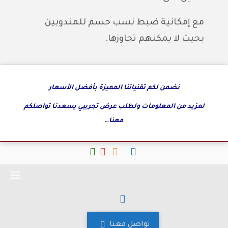
مع إمكانية ضبط نسب حسم للمندوبين
بحيث لا يمكنهم تجاوزها.
نضمن لكم تقنياتنا المميزة بأفضل الأسعار
لمزيد من المعلومات ولطلب عرض تجريبي يسعدنا تواصلكم
معنا…
fab
fab
fab
fab
fab
fa-
fa-
fa-
fa-
fa-
whatsapp
youtube
instagram
facebook
x-
twitter
تواصل معنا