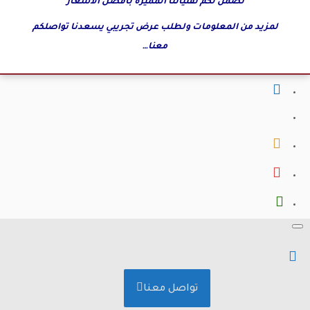
نضمن لكم تقنياتنا المميزة بأفضل الأسعار
لمزيد من المعلومات ولطلب عرض تجريبي يسعدنا تواصلكم
معنا…
fab
fa-
fab
facebook
fa-
fab
x-
fa-
fab
twitter
instagram
fa-
fab
youtube
fa-
whatsapp
تواصل معنا