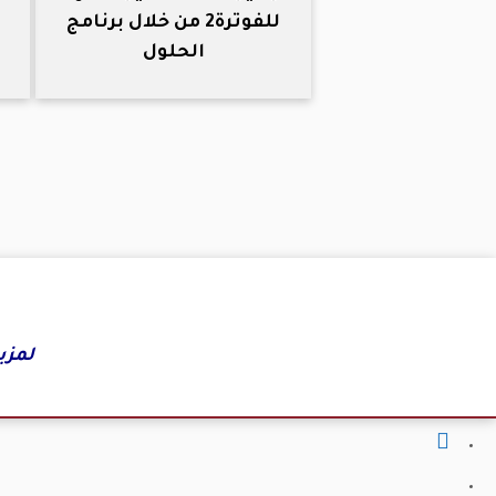
للفوترة2 من خلال برنامج
الحلول
لمزي
fab
fa-
fab