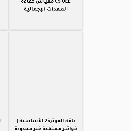
CS OEE مقياس كفاءة
المعدات الإجمالية
م
باقة الفوترة2 الأساسية |
ا
فواتير معتمدة غير محدودة