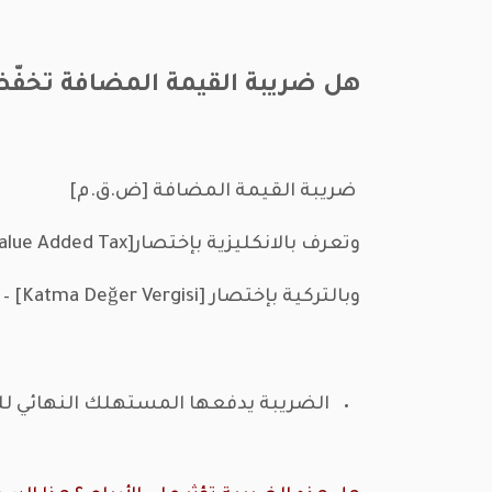
هل ضريبة القيمة المضافة تخفّض
ضريبة القيمة المضافة [ض.ق.م]
وتعرف بالانكليزية بإختصارVAT – [Value Added Tax]
وبالتركية بإختصار KDV – [Katma Değer Vergisi]
الضريبة يدفعها المستهلك النهائي ل