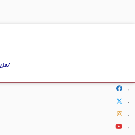
لمزي
fab
fa-
fab
facebook
fa-
fab
x-
fa-
fab
twitter
instagram