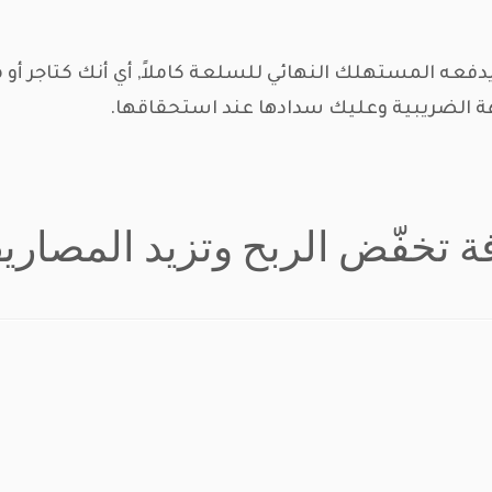
ه المستهلك النهائي للسلعة كاملاً, أي أنك كتاجر أو مص
 الضريبية وعليك سدادها عند استحقاقها.
ة تخفّض الربح وتزيد المصار