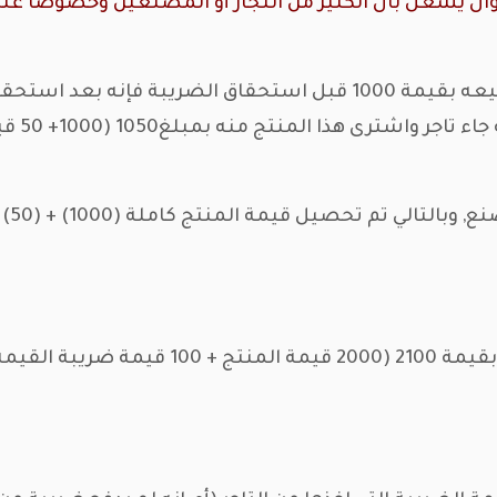
لسؤال يشغل بال الكثير من التجار أو المصنعين وخصوصاً ع
لو كان هناك معمل يصنّع منتج ما وكان يبيعه بقيمة 1000 قبل استح
قيمة ال
التا
لقيمة المضافة)