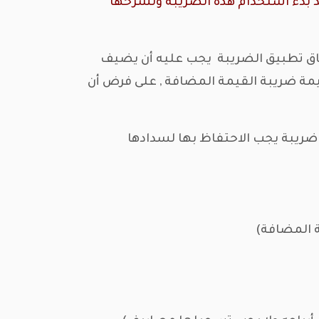
ند بدء استخدام هذه الضريبة ولشرحها
قاق الضريبة فإنه بعد استحقاق تطبيق الضريبة يجب عليه أن يضيف
ضريبة على هذا المنتج, ولنفرض أنه جاء تاجر واشترى هذا المنتج منه بمبلغ1050 (1000+ 50 قيمة ضريبة القيمة المضافة , على فرض أن
جر قام بتسديد مبلغ 1050 لصاحب المصنع, وبالتالي تم تحصيل قيمة المنتج كاملة (1000) + (50) ضريبة يجب الاحتفاظ بها لسدادها