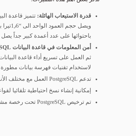
قدرة الاستيعاب الهائلة:
باحتوائها على عدد أعمدة كبير جداً يصل إلى “1600 عمود في الجدول 
أمن المعلومات في قاعدة البيانات
eSQL
لاستخدام تقنيات فهرسة بيانات مطورة 
تدعم PostgreSQL العمل مع مختلف الأنظمة و البرمجيات والشركات الكبرى مثل Windows, Linux, PlayStation, Nintendo.
إمكانية إنشاء نسخ احتياطية تلقائيا لقوا
تم ترخيص PostgreSQL تحت رخصة مشتقة من رخصة BSD، والتي تعني أنه يمكن أن تستخدم في التطبيقات المفتوحة المصدر والتجارية.