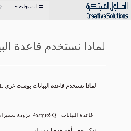
;
المنتجات
Skip
to
content
لماذا نستخدم قاعدة ال
لماذا نستخدم قاعدة البيانات بوست غري
PostgresSQL في برامجنا؟
قاعدة البيانات PostgreSQL مزودة بمميزات ذات أهمية كبيرة للمشاريع البرمجية الشخصية أو المشاريع البرمجية للشركات الكبرى،
نذكر بعض أهم هذه المميزات: