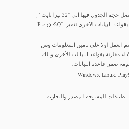
تتميز قاعدة البيانات PostgreSQL بحجم هائل وضخم لقواعد البيانات حيث يصل حجم الجدول فيها الى “32 تيرا بايت” ,
ويصل حجم العمود الواحد الى “1٫6تيرا بايت” , ويصل حجم الحقل الواحد الى “1 غيغا بايت” ومقارنة بقواعد البيانات الأخرى تتميز PostgreSQL
م العمل أولا على تأمين المعلومات ومن
عدة البيانات من قبل مطوري PostgreSQL تتميز PostgreSQL بسرعة الأداء مقارنة بقواعد البيانات الأخرى وذلك
مة ضمن قاعدة البيانات.